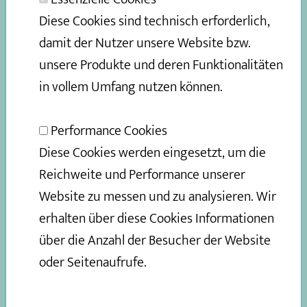
Diese Cookies sind technisch erforderlich,
QUALITÄT IST UNSER ANTRIEB
damit der Nutzer unsere Website bzw.
Am besten gelingen Geschäfte, wenn wir auf faire,
unsere Produkte und deren Funktionalitäten
langfristige Beziehungen setzen und offen bleiben
in vollem Umfang nutzen können.
für neue Partnerschaften.
Performance Cookies
Lassen Sie uns gerne wissen, wenn Sie als
Diese Cookies werden eingesetzt, um die
Großhändler an unseren Produkten interessiert sind
Reichweite und Performance unserer
oder als regionaler landwirtschaftlicher Betrieb mit
Website zu messen und zu analysieren. Wir
uns zusammenarbeiten möchten.
erhalten über diese Cookies Informationen
Wir würden uns freuen, von Ihnen zu hören.
über die Anzahl der Besucher der Website
oder Seitenaufrufe.
KONTAKTIEREN SIE UNS